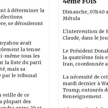
4ème FOIS
ont à déterminer la
Dimanche, 07h40 
 élections
Métula
bre, se dérouleront
L’intervention de 
Claude, dans le Jo
anyahou avait
plement la tenue
Le Président Donal
lui-même tous les
la quatrième fois 
 la liste du parti
Iran, coordonnée av
té, mais sa
par le tribunal
La nécessité de cet
mardi dernier à Wa
Trump, entourés d
 veille de ce
Renseignement.
la plupart des
iendra entre 20 et