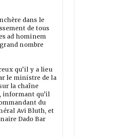
enchère dans le
issement de tous
ques ad hominem
n grand nombre
eux qu’il y a lieu
ar le ministre de la
sur la chaîne
, informant qu’il
e commandant du
néral Avi Bluth, et
nnaire Dado Bar