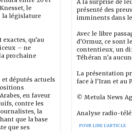
A la surprise de le
Knesset, le
présenté des preuv
 la législature
imminents dans le
Avec le libre passa
t exactes, qu’au
d’Ormuz, ce sont l
’iceux – ne
contentieux, un dif
 la prochaine
Téhéran n’a aucun
La présentation pr
 et députés actuels
face à l’Iran et au
ositions
Arabes, en faveur
© Metula News Age
uifs, contre les
journalistes, la
Analyse radio-télé
chant que la base
POUR LIRE L'ARTICLE
ste que ses