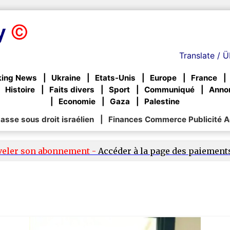
Translate / Ü
king News
Ukraine
Etats-Unis
Europe
France
Histoire
Faits divers
Sport
Communiqué
Anno
Economie
Gaza
Palestine
sse sous droit israélien
Finances Commerce Publicité A
veler son abonnement -
Accéder à la page des paiement