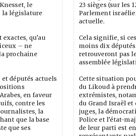
Knesset, le
23 sièges (sur les 
 la législature
Parlement israélien
actuelle.
t exactes, qu’au
Cela signifie, si c
’iceux – ne
moins dix députés 
 la prochaine
retrouveront pas l
assemblée législat
 et députés actuels
Cette situation po
ositions
du Likoud à prendr
Arabes, en faveur
extrémistes, notam
uifs, contre les
du Grand Israël et 
journalistes, la
juges, la démocratie
chant que la base
Police et l’état-ma
ste que ses
de leur parti est e
représentants par