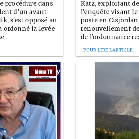
 de procédure dans
Katz, exploitant d
dent d’un avant-
l’enquête visant l
ik, s'est opposé au
poste en Cisjordani
a ordonné la levée
renouvellement de 
e.
de l'ordonnance res
POUR LIRE L'ARTICLE