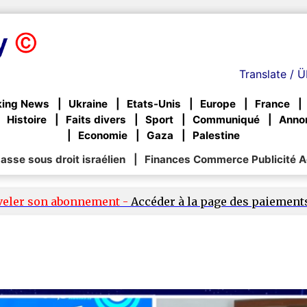
Translate / Ü
king News
Ukraine
Etats-Unis
Europe
France
Histoire
Faits divers
Sport
Communiqué
Anno
Economie
Gaza
Palestine
sse sous droit israélien
Finances Commerce Publicité A
veler son abonnement -
Accéder à la page des paiement