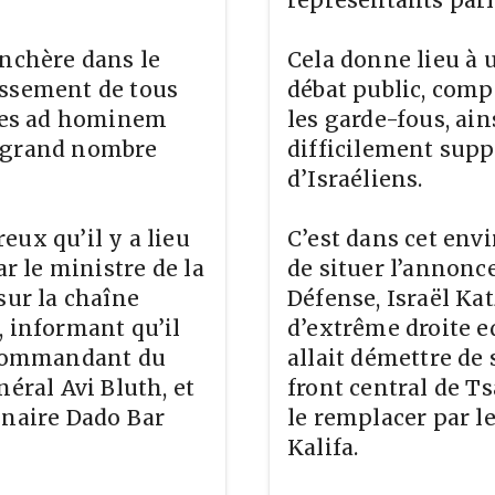
enchère dans le
Cela donne lieu à 
issement de tous
débat public, comp
ques ad hominem
les garde-fous, ai
n grand nombre
difficilement sup
d’Israéliens.
eux qu’il y a lieu
C’est dans cet env
ar le ministre de la
de situer l’annonce
sur la chaîne
Défense, Israël Ka
, informant qu’il
d’extrême droite e
e commandant du
allait démettre de
néral Avi Bluth, et
front central de Ts
nnaire Dado Bar
le remplacer par l
Kalifa.