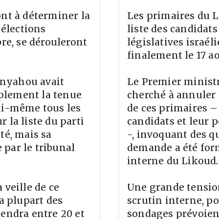
ont à déterminer la
Les primaires du L
 élections
liste des candidats
bre, se dérouleront
législatives israél
finalement le 17 a
anyahou avait
Le Premier minist
plement la tenue
cherché à annuler
lui-même tous les
de ces primaires –
 la liste du parti
candidats et leur p
té, mais sa
-, invoquant des q
par le tribunal
demande a été form
interne du Likoud.
 veille de ce
Une grande tension 
la plupart des
scrutin interne, po
iendra entre 20 et
sondages prévoient